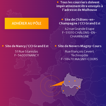
Tous les courriers doivent
impérativement être envoyés à
l'adresse de Mulhouse
Site de Châlons-en-
ADHÉRER AU PÔLE
Champagne / CCI Grand Est
42 rue Grande Etape
F-51010 CHÂLONS-EN-
CHAMPAGNE
Site de Nancy / CCI Grand Est
Site de Nevers Magny-Cours
51 Rue Stanislas
Rue François Cevert
F-54000 NANCY
Technopôle
F-58470 MAGNY-COURS