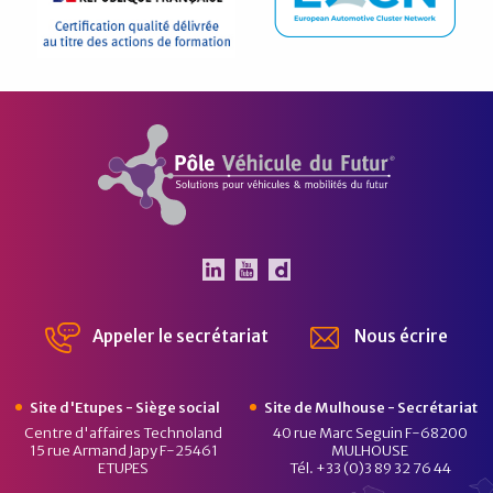
Pôle Véhicule du Futur
Le Pôle Véhicule du Futur 
Le Pôle Véhicule du Fut
Chaîne Dailymotion 
Appeler le secrétariat
Nous écrire
Site d'Etupes - Siège social
Site de Mulhouse - Secrétariat
Centre d'affaires Technoland
40 rue Marc Seguin F-68200
15 rue Armand Japy F-25461
MULHOUSE
ETUPES
Tél. +33 (0)3 89 32 76 44